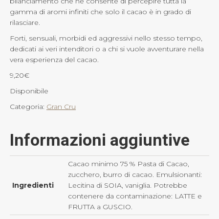
bilanciamento che ne consente di percepire tutta la
gamma di aromi infiniti che solo il cacao è in grado di
rilasciare.
Forti, sensuali, morbidi ed aggressivi nello stesso tempo,
dedicati ai veri intenditori o a chi si vuole avventurare nella
vera esperienza del cacao.
9,20
€
Disponibile
Categoria:
Gran Cru
Informazioni aggiuntive
Cacao minimo 75 % Pasta di Cacao,
zucchero, burro di cacao. Emulsionanti:
Ingredienti
Lecitina di SOIA, vaniglia. Potrebbe
contenere da contaminazione: LATTE e
FRUTTA a GUSCIO.