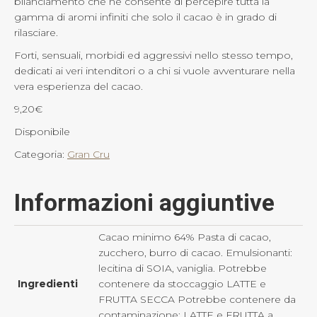
bilanciamento che ne consente di percepire tutta la
gamma di aromi infiniti che solo il cacao è in grado di
rilasciare.
Forti, sensuali, morbidi ed aggressivi nello stesso tempo,
dedicati ai veri intenditori o a chi si vuole avventurare nella
vera esperienza del cacao.
9,20
€
Disponibile
Categoria:
Gran Cru
Informazioni aggiuntive
Cacao minimo 64% Pasta di cacao,
zucchero, burro di cacao. Emulsionanti:
lecitina di SOIA, vaniglia. Potrebbe
Ingredienti
contenere da stoccaggio LATTE e
FRUTTA SECCA Potrebbe contenere da
contaminazione: LATTE e FRUTTA a