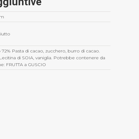
ggiuntive
 cm
ciutto
72% Pasta di cacao, zucchero, burro di cacao.
Lecitina di SOIA, vaniglia. Potrebbe contenere da
ne: FRUTTA a GUSCIO