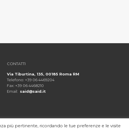
CONTATTI
Via Tiburtina, 135, 00185 Roma RM
Telefono:
+39 06 4469204
Fax:
+39 06 4468210
Email:
said@said.it
nza più pertinente, ricordando le tue preferenze e le visite
Antica Fabbrica del Cioccolato © 2020 All Right Reserved |
Privacy Poli