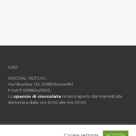
SAID
SAID
DAL
1923 S.R.L.
Via Tiburtina, 135, 00185 Roma RM
P.IVA IT 00880421003
Lo
spaccio di cioccolata
rimarrà aperto dal martedì alla
domenica dalle ore 10:00 alle ore 20:00.
cy
|
Cookie Policy
Cookie settings
ACCETTA