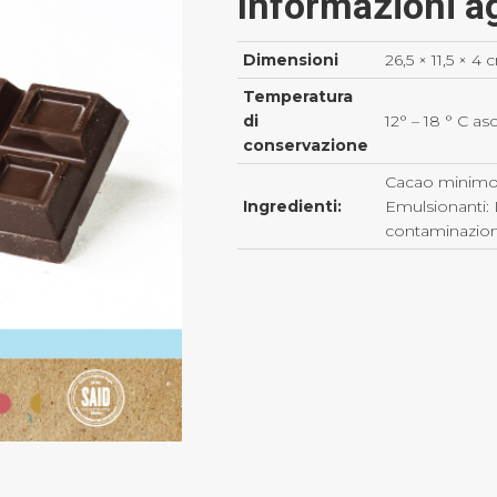
Informazioni a
Dimensioni
26,5 × 11,5 × 4
Temperatura
di
12° – 18 ° C as
conservazione
Cacao minimo 
Ingredienti:
Emulsionanti: 
contaminazio