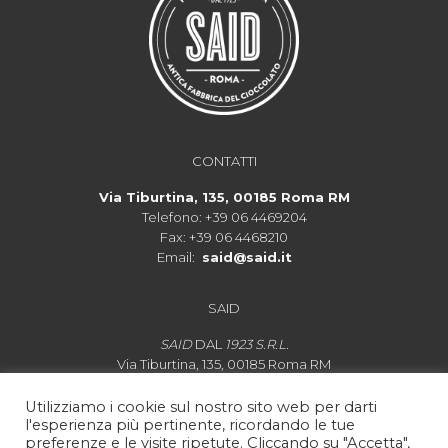
CONTATTI
Via Tiburtina, 135, 00185 Roma RM
Telefono:
+39 06 4469204
Fax:
+39 06 4468210
Email:
said@said.it
SAID
SAID
DAL
1923 S.R.L.
Via Tiburtina, 135, 00185 Roma RM
P.IVA IT 00880421003
Lo
spaccio di cioccolata
rimarrà aperto dal martedì alla
Utilizziamo i cookie sul nostro sito web per darti
l'esperienza più pertinente, ricordando le tue
domenica dalle ore 10:00 alle ore 20:00.
preferenze e le visite ripetute. Cliccando su "Accetta",