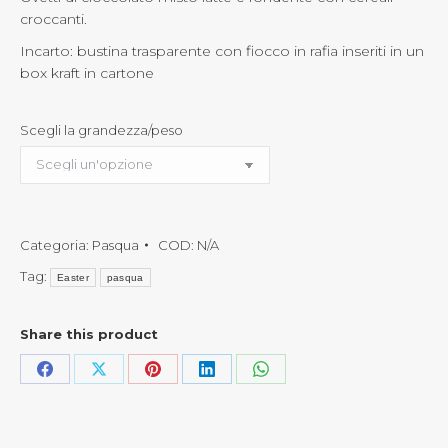
croccanti.
Incarto: bustina trasparente con fiocco in rafia inseriti in un
box kraft in cartone
Scegli la grandezza/peso
Categoria:
Pasqua
COD:
N/A
Tag:
Easter
pasqua
Share this product
Condividi
Condividi
Condividi
Condividi
Condividi
questo
questo
questo
questo
questo