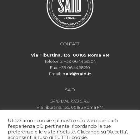
CONTATTI
Via Tiburtina, 135, 00185 Roma RM
Telefono:
+39 06 4469204
Fax:
+39 06 4468210
Email:
said@said.it
SAID
SAID
DAL
1923 S.R.L.
Via Tiburtina, 135, 00185 Roma RM
P.IVA IT 00880421003
Lo
spaccio di cioccolata
rimarrà aperto dal martedì alla
Utilizziamo i cookie sul nostro sito web per darti
domenica dalle ore 10:00 alle ore 20:00.
l'esperienza più pertinente, ricordando le tue
preferenze e le visite ripetute. Cliccando su "Accetta",
acconsenti all'uso di TUTTI i cookie.