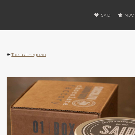
SAID
NUOV
Torna al negozio