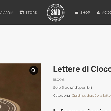
I ARRIVI
STORE
SHOP
ACC
Lettere di Ciocc
15,00
€
Solo 5 pezzi disponibili
Categoria:
Cialdine, dragée e lette