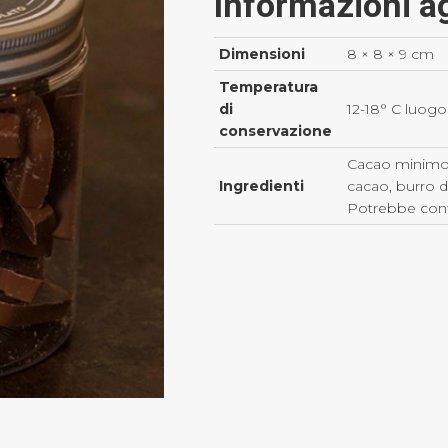
Informazioni a
Dimensioni
8 × 8 × 9 cm
Temperatura
di
12-18° C luogo
conservazione
Cacao minimo 
Ingredienti
cacao, burro di
Potrebbe con