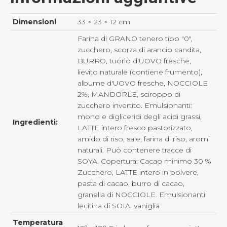
Dimensioni
33 × 23 × 12 cm
Farina di GRANO tenero tipo "0",
zucchero, scorza di arancio candita,
BURRO, tuorlo d'UOVO fresche,
lievito naturale (contiene frumento),
albume d'UOVO fresche, NOCCIOLE
2%, MANDORLE, sciroppo di
zucchero invertito. Emulsionanti:
mono e digliceridi degli acidi grassi,
Ingredienti:
LATTE intero fresco pastorizzato,
amido di riso, sale, farina di riso, aromi
naturali. Può contenere tracce di
SOYA. Copertura: Cacao minimo 30 %
Zucchero, LATTE intero in polvere,
pasta di cacao, burro di cacao,
granella di NOCCIOLE. Emulsionanti:
lecitina di SOIA, vaniglia
Temperatura