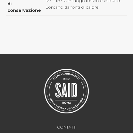
12° – 18° C in luogo fresco e asciutto.
di
Lontano da fonti di calore
conservazione
CONTATTI