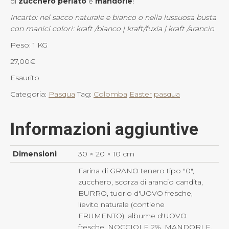
di
zucchero perlato
e
mandorle
!
Incarto: nel sacco naturale e bianco o nella lussuosa busta
con manici colori: kraft /bianco | kraft/fuxia | kraft /arancio
Peso: 1 KG
27,00
€
Esaurito
Categoria:
Pasqua
Tag:
Colomba
Easter
pasqua
Informazioni aggiuntive
Dimensioni
30 × 20 × 10 cm
Farina di GRANO tenero tipo "0",
zucchero, scorza di arancio candita,
BURRO, tuorlo d'UOVO fresche,
lievito naturale (contiene
FRUMENTO), albume d'UOVO
fresche, NOCCIOLE 2%, MANDORLE,