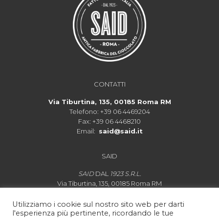
CONTATTI
Via Tiburtina, 135, 00185 Roma RM
Telefono:
+39 06 4469204
Fax:
+39 06 4468210
Email:
said@said.it
SAID
SAID
DAL
1923 S.R.L.
Via Tiburtina, 135, 00185 Roma RM
P.IVA IT 00880421003
Lo
spaccio di cioccolata
rimarrà aperto dal martedì alla
Utilizziamo i cookie sul nostro sito web per darti
domenica dalle ore 10:00 alle ore 20:00.
l'esperienza più pertinente, ricordando le tue